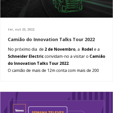
ter, out 25, 2022
Camião do Innovation Talks Tour 2022
No próximo dia de
2 de Novembro
, a
Rodel
e a
Schneider Electric
convidam-no a visitar o
Camião
do Innovation Talks Tour 2022
.
O camião de mais de 12m conta com mais de 200
referências Schneider Electric divididas na Área
Residencial, Escritórios e Pequenas
Empresas,Edifícios, Industria e Mobilidade
Eléctrica.
Das
9:00 às 18:00
venha ao nosso
Ponto de Venda