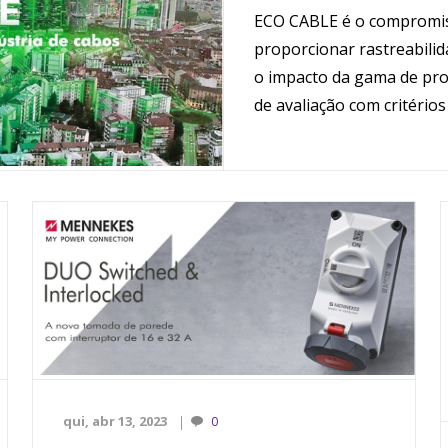
ECO CABLE é o compromiss
Distribuição de Energia
proporcionar rastreabilid
Eletrónica, Informática e
o impacto da gama de pro
Telecomunicações
de avaliação com critério
Energias renováveis
Iluminação
Máquinas e Ferramentas
Material de Instalação
qui, abr 13, 2023
0