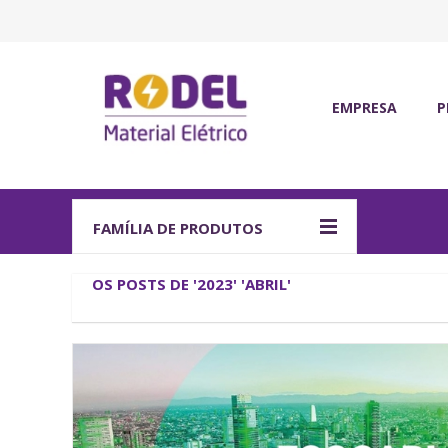
EMPRESA
P
Quem somos
Ma
Certificações
Of
Qualidade, ambiente
IO
FAMÍLIA DE PRODUTOS
Política de Recurso
So
OS POSTS DE '2023' 'ABRIL'
Fegime
Fa
Grupo Três60
C