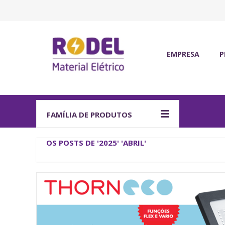
EMPRESA
P
Quem somos
Ma
Certificações
Of
Qualidade, ambiente
IO
FAMÍLIA DE PRODUTOS
Política de Recurso
So
OS POSTS DE '2025' 'ABRIL'
Fegime
Fa
Grupo Três60
C