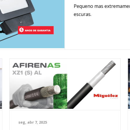
Pequeno mas extremament
Distribuição de Energia
escuras.
Eletrónica, Informática e
Telecomunicações
Energias renováveis
Iluminação
Máquinas e Ferramentas
Material de Instalação
seg, abr 7, 2025